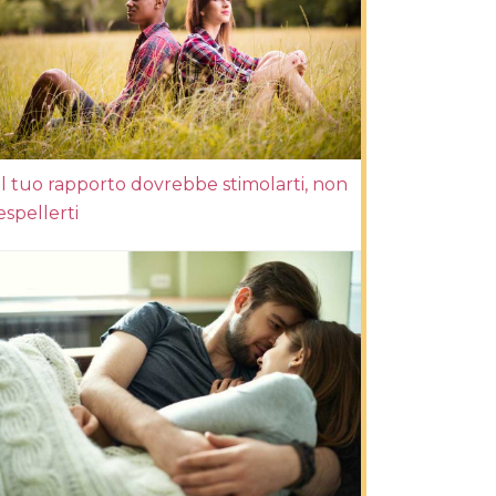
Il tuo rapporto dovrebbe stimolarti, non
espellerti