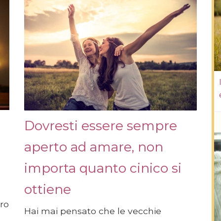
Dovresti essere sempre
aperto ad amare, non
importa quanto cinico si
ottiene
ro
Hai mai pensato che le vecchie