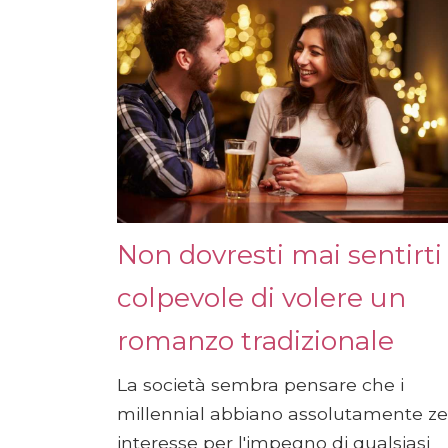
Non dovresti mai sentirti
colpevole di volere un
romanzo tradizionale
La società sembra pensare che i
millennial abbiano assolutamente ze
interesse per l'impegno di qualsiasi