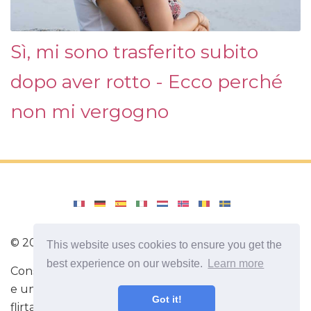
Sì, mi sono trasferito subito
dopo aver rotto - Ecco perché
non mi vergogno
©
2026
SelahCounselingStl
This website uses cookies to ensure you get the
best experience on our website.
Learn more
Consigli utili per migliorare la relazione tra un uomo
e una donna. Informazioni utili sull'amore. Come
Got it!
flirtare. Come capire la tua donna o il tuo uomo.