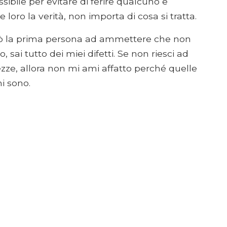
ssibile per evitare di ferire qualcuno e
loro la verità, non importa di cosa si tratta.
ò la prima persona ad ammettere che non
 sai tutto dei miei difetti. Se non riesci ad
nezze, allora non mi ami affatto perché quelle
i sono.