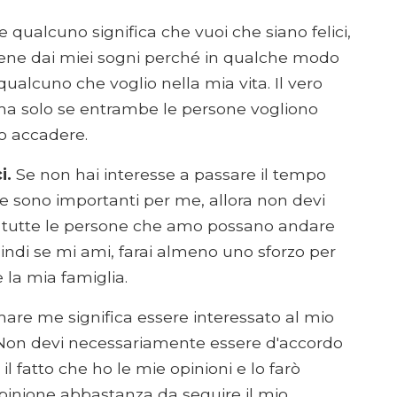
qualcuno significa che vuoi che siano felici,
iene dai miei sogni perché in qualche modo
ualcuno che voglio nella mia vita. Il vero
ma solo se entrambe le persone vogliono
lo accadere.
i.
Se non hai interesse a passare il tempo
he sono importanti per me, allora non devi
e tutte le persone che amo possano andare
uindi se mi ami, farai almeno uno sforzo per
 la mia famiglia.
re me significa essere interessato al mio
e. Non devi necessariamente essere d'accordo
il fatto che ho le mie opinioni e lo farò
opinione abbastanza da seguire il mio