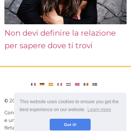
Non devi definire la relazione
per sapere dove ti trovi
©
2026
SelahCounselingStl
This website uses cookies to ensure you get the
best experience on our website.
Learn more
Consigli utili per migliorare la relazione tra un uomo
e una donna. Informazioni utili sull'amore. Come
Got it!
flirtare. Come capire la tua donna o il tuo uomo.