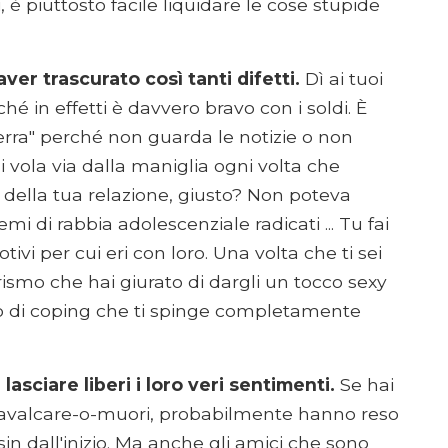
 è piuttosto facile liquidare le cose stupide
ver trascurato così tanti difetti.
Dì ai tuoi
é in effetti è davvero bravo con i soldi. È
terra" perché non guarda le notizie o non
Lui vola via dalla maniglia ogni volta che
della tua relazione, giusto? Non poteva
i di rabbia adolescenziale radicati ... Tu fai
otivi per cui eri con loro. Una volta che ti sei
rismo che hai giurato di dargli un tocco sexy
o di coping che ti spinge completamente
 lasciare liberi i loro veri sentimenti.
Se hai
i cavalcare-o-muori, probabilmente hanno reso
sin dall'inizio. Ma anche gli amici che sono