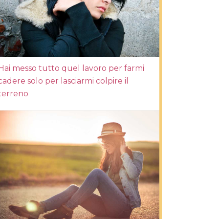
Hai messo tutto quel lavoro per farmi
cadere solo per lasciarmi colpire il
terreno