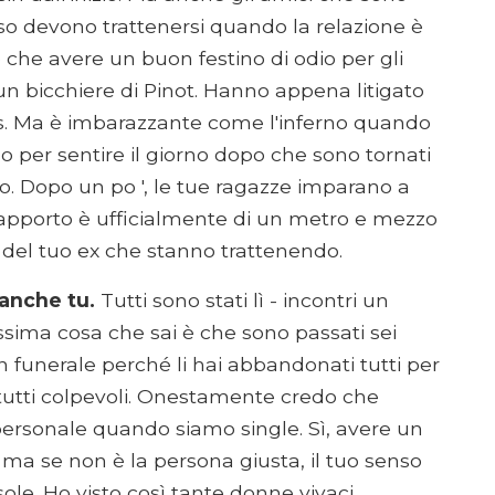
orso devono trattenersi quando la relazione è
 che avere un buon festino di odio per gli
n bicchiere di Pinot. Hanno appena litigato
imits. Ma è imbarazzante come l'inferno quando
olo per sentire il giorno dopo che sono tornati
. Dopo un po ', le tue ragazze imparano a
 rapporto è ufficialmente di un metro e mezzo
ce del tuo ex che stanno trattenendo.
 anche tu.
Tutti sono stati lì - incontri un
ossima cosa che sai è che sono passati sei
n funerale perché li hai abbandonati tutti per
 tutti colpevoli. Onestamente credo che
personale quando siamo single. Sì, avere un
 ma se non è la persona giusta, il tuo senso
ole. Ho visto così tante donne vivaci