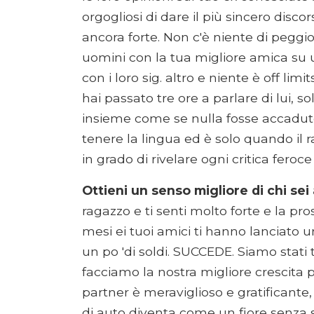
orgogliosi di dare il più sincero disc
ancora forte. Non c'è niente di peggio
uomini con la tua migliore amica su u
con i loro sig. altro e niente è off l
hai passato tre ore a parlare di lui, s
insieme come se nulla fosse accaduto
tenere la lingua ed è solo quando il
in grado di rivelare ogni critica fero
Ottieni un senso migliore di chi sei
ragazzo e ti senti molto forte e la pr
mesi ei tuoi amici ti hanno lanciato u
un po 'di soldi. SUCCEDE. Siamo stati
facciamo la nostra migliore crescita 
partner è meraviglioso e gratificante,
di auto diventa come un fiore senza s