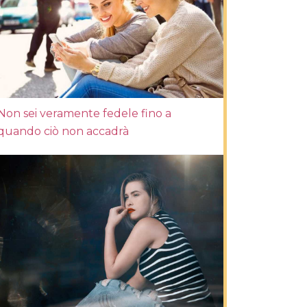
Non sei veramente fedele fino a
quando ciò non accadrà