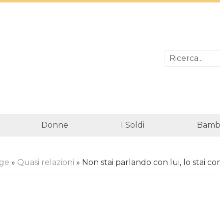
Donne
I Soldi
Bambi
ge
»
Quasi relazioni
» Non stai parlando con lui, lo stai 